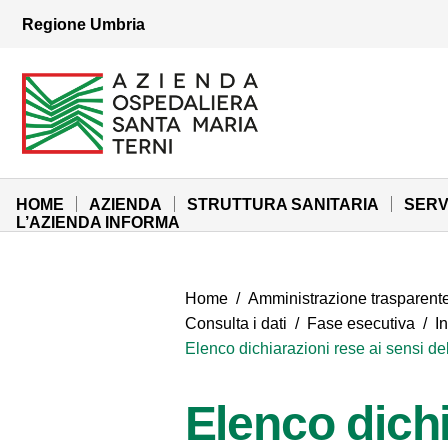
Vai ai contenuti
Regione Umbria
Vai al menu di navigazione
Vai al footer
Azienda Ospedaliera Santa Maria di Terni
Sito Istituzionale
HOME
AZIENDA
STRUTTURA SANITARIA
SERV
L’AZIENDA INFORMA
Home
/
Amministrazione trasparent
Consulta i dati
/
Fase esecutiva
/
I
Elenco dichiarazioni rese ai sensi dell
Elenco dichi