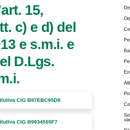
art. 15,
Di
Or
. c) e d) del
Co
13 e s.m.i. e
Pe
Ba
del D.Lgs.
Pe
Ent
m.i.
Att
Pr
stitutiva CIG B97EBC95D9
Co
Sov
va
stitutiva CIG B9934555F7