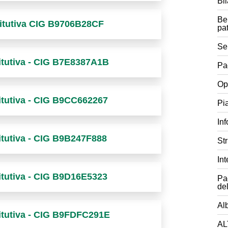
Bi
Be
stitutiva CIG B9706B28CF
pa
Ser
titutiva - CIG B7E8387A1B
Pa
Op
titutiva - CIG B9CC662267
Pia
In
titutiva - CIG B9B247F888
Str
In
titutiva - CIG B9D16E5323
Pa
de
Al
titutiva - CIG B9FDFC291E
AL