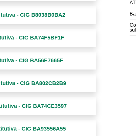
AT
Ban
titutiva - CIG B8038B0BA2
Con
su
titutiva - CIG BA74F5BF1F
itutiva - CIG BA56E7665F
titutiva - CIG BA802CB2B9
stitutiva - CIG BA74CE3597
titutiva - CIG BA93556A55