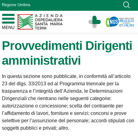
Vai ai contenuti
Regione Umbria
Vai al menu di navigazione
Vai al footer
Azienda Ospedaliera Santa Maria di Terni
MENU
Sito Istituzionale
Provvedimenti Dirigenti
amministrativi
In questa sezione sono pubblicate, in conformità all’articolo
23 del dlgs. 33/2013 ed al Programma triennale per la
trasparenza e l’integrità dell’Azienda, le Determinazioni
Dirigenziali che rientrano nelle seguenti categorie:
autorizzazione o concessione; scelta del contraente per
l’affidamento di lavori, forniture e servizi; concorsi e prove
selettive per l’assunzione del personale; accordi stipulati con
soggetti pubblici e privati; altro.