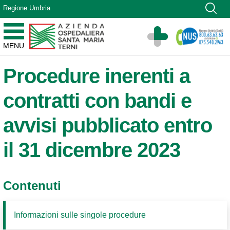
Vai ai contenuti
Regione Umbria
Vai al menu di navigazione
Vai al footer
Azienda Ospedaliera Santa Maria di Terni
MENU
Sito Istituzionale
Procedure inerenti a
contratti con bandi e
avvisi pubblicato entro
il 31 dicembre 2023
Contenuti
Informazioni sulle singole procedure