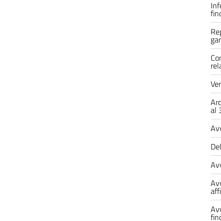
Inf
fi
Rep
gar
Com
rel
Ver
Arc
al
Avv
Del
Avv
Avv
af
Avv
fi