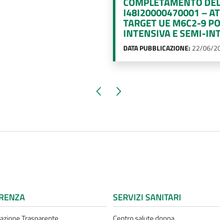
COMPLETAMENTO DELL
I48I20000470001 – A
TARGET UE M6C2-9 PO
INTENSIVA E SEMI-IN
DATA PUBBLICAZIONE:
22/06/2
Pagina precedente
Pagina successiva
RENZA
SERVIZI SANITARI
azione Trasparente
Centro salute donna