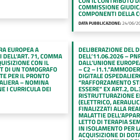
CON IL CONTRIBUTO 
COMMISSIONE GIUDICA
COMPONENTI DELLA C
DATA PUBBLICAZIONE:
24/06/2
ARA EUROPEA A
DELIBERAZIONE DEL D
 DELL’ART. 71, COMMA
DELL’11.06.2026 – PN
CQUISIZIONE CON IL
DALL’UNIONE EUROPE
IT DI UN TOMOGRAFO
– C2 – I1.1.”AMMOD
E PER IL PRONTO
DIGITALE OSPEDALIE
ALIERA – NOMINA
“RAFFORZAMENTO STR
E I CURRICULA DEI
ESSERE” EX ART.2, DL.
RISTRUTTURAZIONE E
(ELETTRICO, AERAULIC
FINALIZZATI ALLA REA
MALATTIE DELL’APPARA
LETTO DI TERAPIA SE
IN ISOLAMENTO PER L
ACQUISIZIONE DI DOT