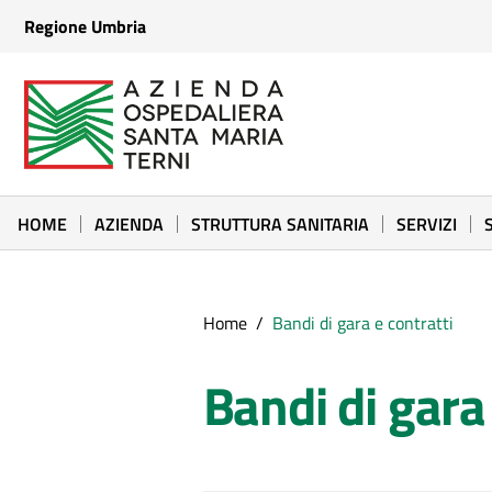
Vai ai contenuti
Regione Umbria
Vai al menu di navigazione
Vai al footer
Azienda Ospedaliera Santa Maria di Terni
Sito Istituzionale
HOME
AZIENDA
STRUTTURA SANITARIA
SERVIZI
Home
/
Bandi di gara e contratti
Bandi di gara 