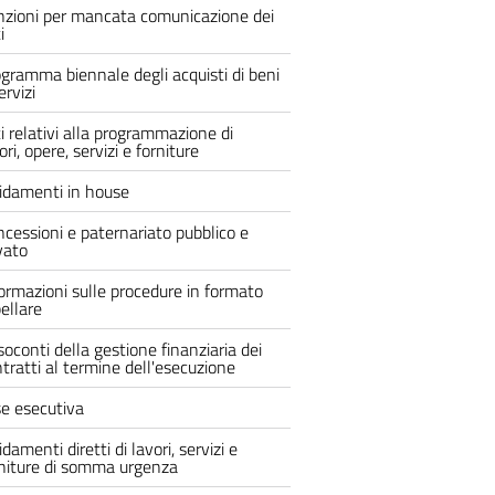
nzioni per mancata comunicazione dei
i
gramma biennale degli acquisti di beni
ervizi
i relativi alla programmazione di
ori, opere, servizi e forniture
fidamenti in house
cessioni e paternariato pubblico e
vato
ormazioni sulle procedure in formato
ellare
oconti della gestione finanziaria dei
tratti al termine dell'esecuzione
se esecutiva
idamenti diretti di lavori, servizi e
rniture di somma urgenza