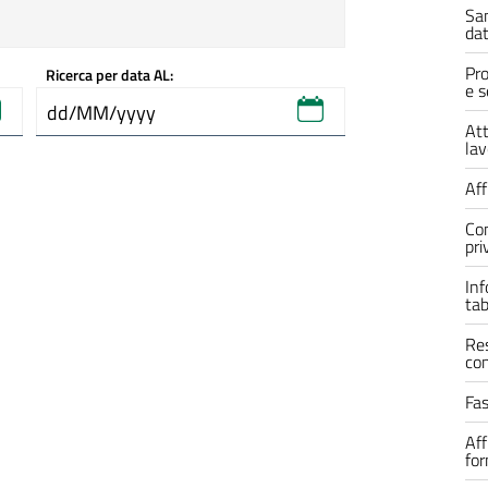
Sa
dat
Pro
Ricerca per data AL:
e s
Att
lav
Af
Con
pri
Inf
tab
Res
con
Fa
Aff
fo