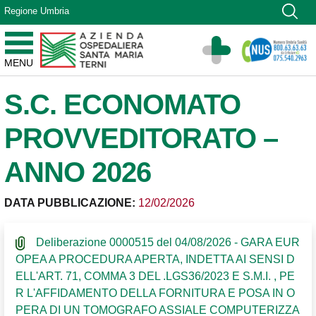
Vai ai contenuti
Regione Umbria
Vai al menu di navigazione
Vai al footer
Azienda Ospedaliera Santa Maria di Terni
MENU
Sito Istituzionale
S.C. ECONOMATO
PROVVEDITORATO –
ANNO 2026
DATA PUBBLICAZIONE:
12/02/2026
Deliberazione 0000515 del 04/08/2026 - GARA EUR
OPEA A PROCEDURA APERTA, INDETTA AI SENSI D
ELL'ART. 71, COMMA 3 DEL .LGS36/2023 E S.M.I. , PE
R L'AFFIDAMENTO DELLA FORNITURA E POSA IN O
PERA DI UN TOMOGRAFO ASSIALE COMPUTERIZZA