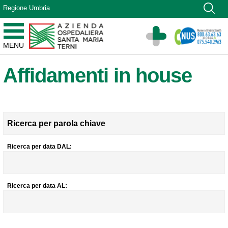
Vai ai contenuti
Regione Umbria
Vai al menu di navigazione
Vai al footer
Azienda Ospedaliera Santa Maria di Terni
MENU
Sito Istituzionale
Affidamenti in house
Ricerca per parola chiave
Ricerca per data DAL:
Ricerca per data AL: