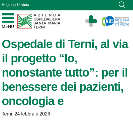
Vai ai contenuti
Regione Umbria
Vai al menu di navigazione
Vai al footer
Azienda Ospedaliera Santa Maria di Terni
MENU
Sito Istituzionale
Ospedale di Terni, al via
il progetto “Io,
nonostante tutto”: per il
benessere dei pazienti,
oncologia e
Terni, 24 febbraio 2026