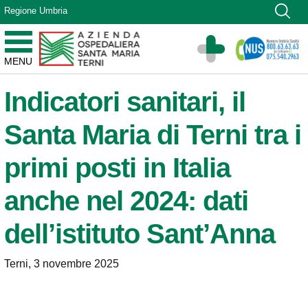
Vai ai contenuti
Regione Umbria
Vai al menu di navigazione
Vai al footer
Azienda Ospedaliera Santa Maria di Terni
MENU
Sito Istituzionale
Indicatori sanitari, il
Santa Maria di Terni tra i
primi posti in Italia
anche nel 2024: dati
dell’istituto Sant’Anna
Terni, 3 novembre 2025