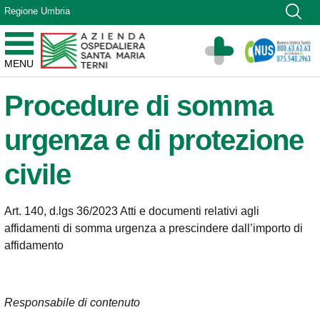
Vai ai contenuti
Regione Umbria
Vai al menu di navigazione
Vai al footer
Azienda Ospedaliera Santa Maria di Terni
MENU
Sito Istituzionale
Procedure di somma
urgenza e di protezione
civile
Art. 140, d.lgs 36/2023 Atti e documenti relativi agli
affidamenti di somma urgenza a prescindere dall’importo di
affidamento
Responsabile di contenuto