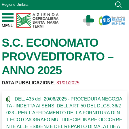
Vai ai contenuti
Regione Umbria
Vai al menu di navigazione
Vai al footer
Azienda Ospedaliera Santa Maria di Terni
MENU
Sito Istituzionale
S.C. ECONOMATO
PROVVEDITORATO –
ANNO 2025
DATA PUBBLICAZIONE:
31/01/2025
DEL. 435 del. 20/06/2025 - PROCEDURA NEGOZIA
TA - INDETTA AI SENSI DELL'ART. 50 DEL DLGS. 36/2
023 - PER L'AFFIDAMENTO DELLA FORNITURA DI N.
1 ECOTOMOGRAFO MULTIDISCIPLINARE OCCORRE
NTE ALLE ESIGENZE DEL REPARTO DI MALATTIE A