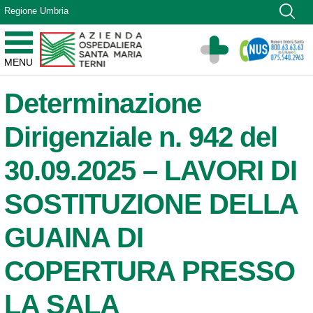
Vai ai contenuti
Regione Umbria
Vai al menu di navigazione
Vai al footer
Azienda Ospedaliera Santa Maria di Terni
MENU
Sito Istituzionale
Determinazione
Dirigenziale n. 942 del
30.09.2025 – LAVORI DI
SOSTITUZIONE DELLA
GUAINA DI
COPERTURA PRESSO
LA SALA