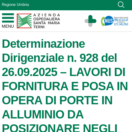
Vai ai contenuti
Regione Umbria
Vai al menu di navigazione
Vai al footer
Azienda Ospedaliera Santa Maria di Terni
MENU
Sito Istituzionale
Determinazione
Dirigenziale n. 928 del
26.09.2025 – LAVORI DI
FORNITURA E POSA IN
OPERA DI PORTE IN
ALLUMINIO DA
POSIZIONARE NEGLI