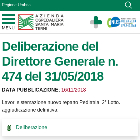
Vai ai contenuti
Regione Umbria
Vai al menu di navigazione
Vai al footer
Azienda Ospedaliera Santa Maria di Terni
MENU
Sito Istituzionale
Deliberazione del
Direttore Generale n.
474 del 31/05/2018
DATA PUBBLICAZIONE:
16/11/2018
Lavori sistemazione nuovo reparto Pediatria. 2° Lotto.
aggiudicazione definitiva.
Deliberazione