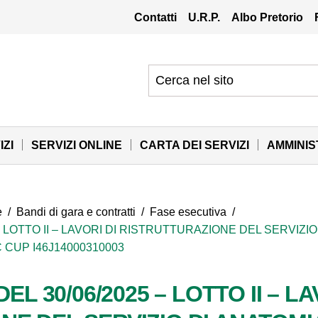
Contatti
U.R.P.
Albo Pretorio
IZI
SERVIZI ONLINE
CARTA DEI SERVIZI
AMMINI
e
/
Bandi di gara e contratti
/
Fase esecutiva
/
 – LOTTO II – LAVORI DI RISTRUTTURAZIONE DEL SERVIZ
 CUP I46J14000310003
EL 30/06/2025 – LOTTO II – LA