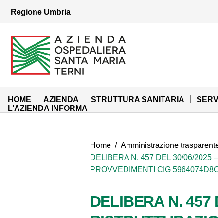
Vai ai contenuti
Regione Umbria
Vai al menu di navigazione
Vai al footer
Azienda Ospedaliera Santa Maria di Terni
Sito Istituzionale
HOME
AZIENDA
STRUTTURA SANITARIA
SERV
L’AZIENDA INFORMA
Home
/
Amministrazione trasparent
DELIBERA N. 457 DEL 30/06/2025
PROVVEDIMENTI CIG 5964074D8C
DELIBERA N. 457 D