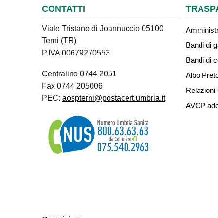
CONTATTI
TRASP
Viale Tristano di Joannuccio 05100
Amministr
Terni (TR)
Bandi di g
P.IVA 00679270553
Bandi di 
Centralino 0744 2051
Albo Preto
Fax 0744 205006
Relazioni 
PEC:
aospterni@postacert.umbria.it
AVCP ade