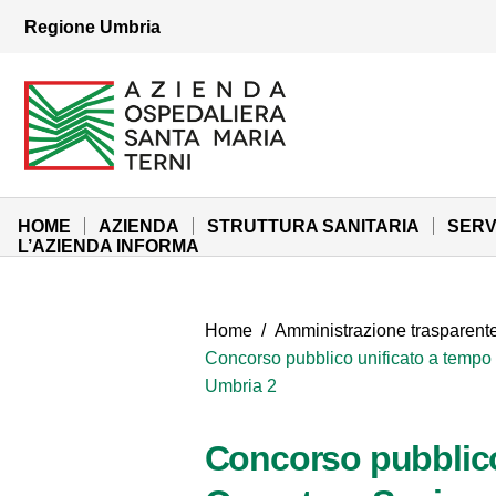
Vai ai contenuti
Regione Umbria
Vai al menu di navigazione
Vai al footer
Azienda Ospedaliera Santa Maria di Terni
Sito Istituzionale
HOME
AZIENDA
STRUTTURA SANITARIA
SERV
L’AZIENDA INFORMA
Home
/
Amministrazione trasparent
Concorso pubblico unificato a tempo 
Umbria 2
Concorso pubblico 