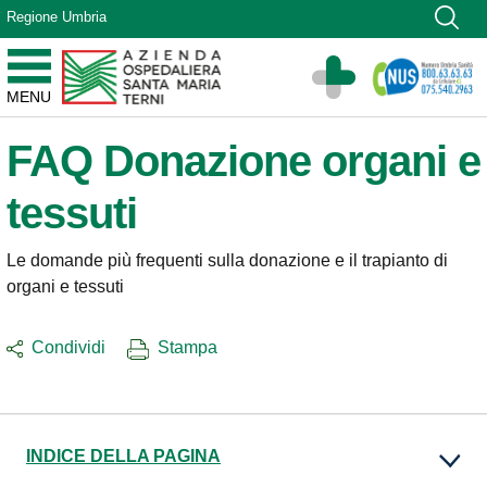
Vai ai contenuti
Regione Umbria
Vai al menu di navigazione
Vai al footer
Azienda Ospedaliera Santa Maria di Terni
MENU
Sito Istituzionale
FAQ Donazione organi e
tessuti
Le domande più frequenti sulla donazione e il trapianto di
organi e tessuti
Condividi
Stampa
INDICE DELLA PAGINA