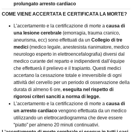
prolungato arresto cardiaco
COME VIENE ACCERTATA E CERTIFICATA LA MORTE?
L’accertamento e la certificazione di morte a
causa di
una lesione cerebrale
(emorragia, trauma cranico,
aneurisma, ecc) sono effettuati da un
Collegio di tre
medici
(medico legale, anestesista rianimatore, medico
neurologo esperto in elettroencefalografia) diversi dal
medico curante del reparto e indipendenti dall’équipe
che effettuerà il prelievo e il trapianto. Questi medici
accertano la cessazione totale e irreversibile di ogni
attività del cervello per un periodo di osservazione della
durata di almeno 6 ore,
eseguita nel rispetto di
rigorosi criteri sanciti a norma di legge.
L’accertamento e la certificazione di morte a
causa di
un arresto cardiaco
vengono effettuata da un medico
utilizzando un elettrocardiogramma che deve essere
“piatto” per almeno 20 minuti continuativi.
L’accertamento di morte cerebrale si esegue in tutti i casi