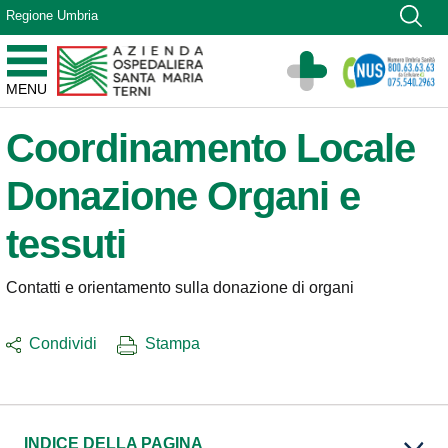
Vai ai contenuti
Regione Umbria
Vai al menu di navigazione
Vai al footer
Azienda Ospedaliera Santa Maria di Terni
MENU
Sito Istituzionale
Coordinamento Locale
Donazione Organi e
tessuti
Contatti e orientamento sulla donazione di organi
Condividi
Stampa
INDICE DELLA PAGINA