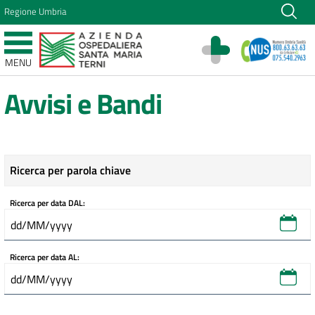
Vai ai contenuti
Regione Umbria
Vai al menu di navigazione
Vai al footer
Azienda Ospedaliera Santa Maria di Terni
MENU
Sito Istituzionale
Avvisi e Bandi
Ricerca per parola chiave
Ricerca per data DAL:
Ricerca per data AL: