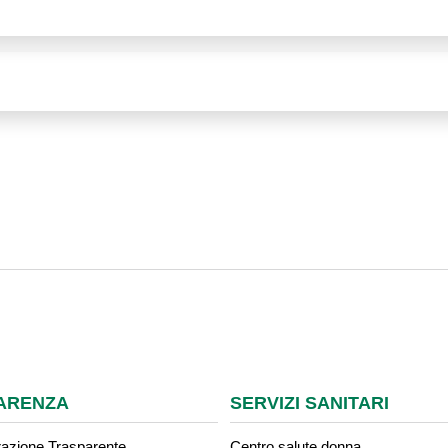
ARENZA
SERVIZI SANITARI
azione Trasparente
Centro salute donna