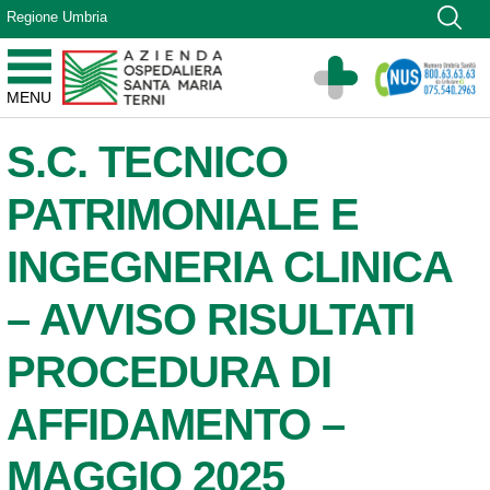
Vai ai contenuti
Regione Umbria
Vai al menu di navigazione
Vai al footer
Azienda Ospedaliera Santa Maria di Terni
MENU
Sito Istituzionale
S.C. TECNICO
PATRIMONIALE E
INGEGNERIA CLINICA
– AVVISO RISULTATI
PROCEDURA DI
AFFIDAMENTO –
MAGGIO 2025