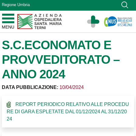
Vai ai contenuti
Regione Umbria
Vai al menu di navigazione
Vai al footer
Azienda Ospedaliera Santa Maria di Terni
MENU
Sito Istituzionale
S.C.ECONOMATO E
PROVVEDITORATO –
ANNO 2024
DATA PUBBLICAZIONE:
10/04/2024
REPORT PERIODICO RELATIVO ALLE PROCEDU
RE DI GARA ESPLETATE DAL 01/12/2024 AL 31/12/20
24