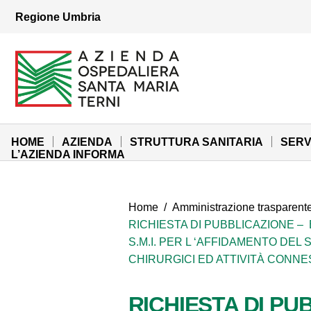
Vai ai contenuti
Regione Umbria
Vai al menu di navigazione
Vai al footer
Azienda Ospedaliera Santa Maria di Terni
Sito Istituzionale
HOME
AZIENDA
STRUTTURA SANITARIA
SERV
L’AZIENDA INFORMA
Home
/
Amministrazione trasparent
RICHIESTA DI PUBBLICAZIONE – 
S.M.I. PER L ‘AFFIDAMENTO DEL
CHIRURGICI ED ATTIVITÀ CONNE
RICHIESTA DI PU