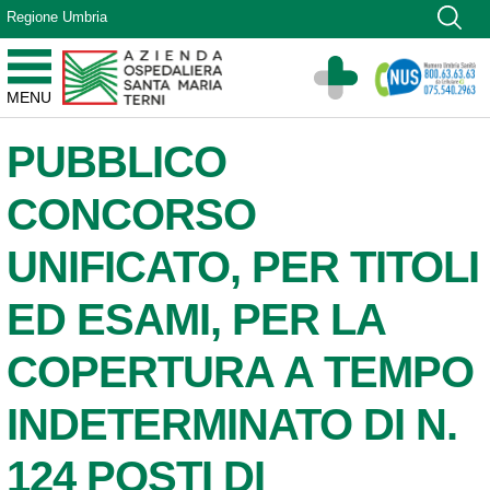
Vai ai contenuti
Regione Umbria
Vai al menu di navigazione
Vai al footer
Azienda Ospedaliera Santa Maria di Terni
MENU
Sito Istituzionale
PUBBLICO
CONCORSO
UNIFICATO, PER TITOLI
ED ESAMI, PER LA
COPERTURA A TEMPO
INDETERMINATO DI N.
124 POSTI DI