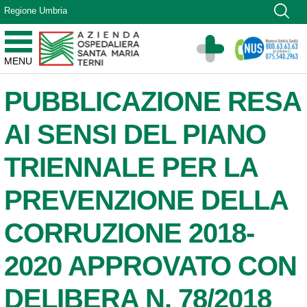
Vai ai contenuti
Regione Umbria
Vai al menu di navigazione
Vai al footer
Azienda Ospedaliera Santa Maria di Terni
MENU
Sito Istituzionale
PUBBLICAZIONE RESA
AI SENSI DEL PIANO
TRIENNALE PER LA
PREVENZIONE DELLA
CORRUZIONE 2018-
2020 APPROVATO CON
DELIBERA N. 78/2018