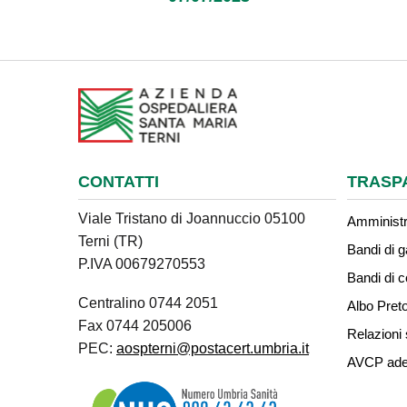
CONTATTI
TRASP
Viale Tristano di Joannuccio 05100
Amministr
Terni (TR)
Bandi di g
P.IVA 00679270553
Bandi di 
Centralino 0744 2051
Albo Preto
Fax 0744 205006
Relazioni 
PEC:
aospterni@postacert.umbria.it
AVCP ade