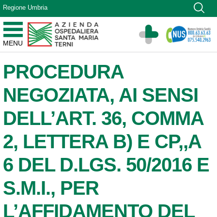
Vai ai contenuti
Regione Umbria
Vai al menu di navigazione
Vai al footer
Azienda Ospedaliera Santa Maria di Terni
MENU
Sito Istituzionale
PROCEDURA
NEGOZIATA, AI SENSI
DELL’ART. 36, COMMA
2, LETTERA B) E CP,,A
6 DEL D.LGS. 50/2016 E
S.M.I., PER
L’AFFIDAMENTO DEL