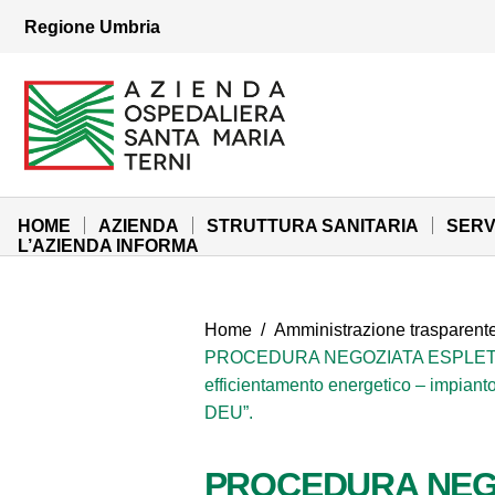
Vai ai contenuti
Regione Umbria
Vai al menu di navigazione
Vai al footer
Azienda Ospedaliera Santa Maria di Terni
Sito Istituzionale
HOME
AZIENDA
STRUTTURA SANITARIA
SERV
L’AZIENDA INFORMA
Home
/
Amministrazione trasparent
PROCEDURA NEGOZIATA ESPLETATA A
efficientamento energetico – impianto
DEU”.
PROCEDURA NEGOZ