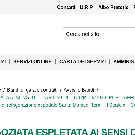
Contatti
U.R.P.
Albo Pretorio
IZI
SERVIZI ONLINE
CARTA DEI SERVIZI
AMMINI
e
/
Bandi di gara e contratti
/
Avvisi e Bandi
/
I SENSI DELL’ART. 50 DEL D.Lgs. 36/2023, PER L’AFFIDAME
 di refrigerazione ospedale Santa Maria di Terni – I Stralcio – C
IATA ESPLETATA AI SENSI DE