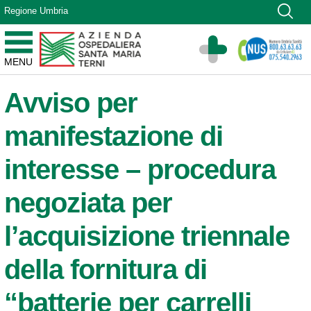
Vai ai contenuti
Regione Umbria
Vai al menu di navigazione
Vai al footer
Azienda Ospedaliera Santa Maria di Terni
MENU
Sito Istituzionale
Avviso per
manifestazione di
interesse – procedura
negoziata per
l’acquisizione triennale
della fornitura di
“batterie per carrelli