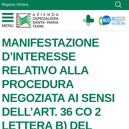
Vai ai contenuti
Regione Umbria
Vai al menu di navigazione
Vai al footer
Azienda Ospedaliera Santa Maria di Terni
MENU
Sito Istituzionale
MANIFESTAZIONE
D’INTERESSE
RELATIVO ALLA
PROCEDURA
NEGOZIATA AI SENSI
DELL’ART. 36 CO 2
LETTERA B) DEL