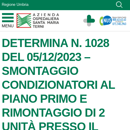
Vai ai contenuti
Regione Umbria
Vai al menu di navigazione
Vai al footer
Azienda Ospedaliera Santa Maria di Terni
MENU
Sito Istituzionale
DETERMINA N. 1028
DEL 05/12/2023 –
SMONTAGGIO
CONDIZIONATORI AL
PIANO PRIMO E
RIMONTAGGIO DI 2
UNITÀ PRESSO IL