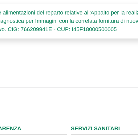
limentazioni del reparto relative all'Appalto per la realiz
 Diagnostica per Immagini con la correlata fornitura di nu
ivo. CIG: 766209941E - CUP: I45F18000500005
ARENZA
SERVIZI SANITARI