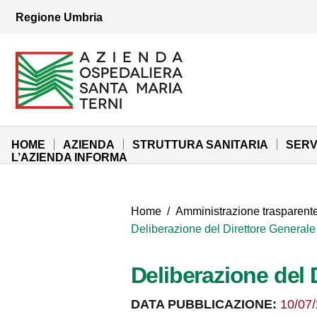
Vai ai contenuti
Regione Umbria
Vai al menu di navigazione
Vai al footer
Azienda Ospedaliera Santa Maria di Terni
Sito Istituzionale
HOME
AZIENDA
STRUTTURA SANITARIA
SERV
L’AZIENDA INFORMA
Home
/
Amministrazione trasparent
Deliberazione del Direttore Generale
Deliberazione del 
DATA PUBBLICAZIONE:
10/07