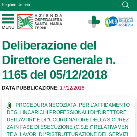
Vai ai contenuti
Regione Umbria
Vai al menu di navigazione
Vai al footer
Azienda Ospedaliera Santa Maria di Terni
MENU
Sito Istituzionale
Deliberazione del
Direttore Generale n.
1165 del 05/12/2018
DATA PUBBLICAZIONE:
17/12/2018
PROCEDURA NEGOZIATA, PER L’AFFIDAMENTO
DEGLI INCARICHI PROFESSIONALI DI “DIRETTORE
DEI LAVORI” E DI “COORDINATORE DELLA SICUREZ
ZA IN FASE DI ESECUZIONE (C.S.E.)” RELATIVAMEN
TE AI LAVORI DI “RISTRUTTURAZIONE DEL SERVIZI