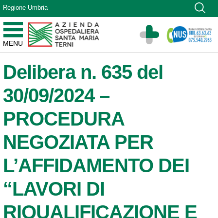
Vai ai contenuti
Regione Umbria
Vai al menu di navigazione
Vai al footer
Azienda Ospedaliera Santa Maria di Terni
MENU
Sito Istituzionale
Delibera n. 635 del
30/09/2024 –
PROCEDURA
NEGOZIATA PER
L’AFFIDAMENTO DEI
“LAVORI DI
RIQUALIFICAZIONE E