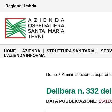
Vai ai contenuti
Regione Umbria
Vai al menu di navigazione
Vai al footer
Azienda Ospedaliera Santa Maria di Terni
Sito Istituzionale
HOME
AZIENDA
STRUTTURA SANITARIA
SERV
L’AZIENDA INFORMA
Home
/
Amministrazione trasparent
Delibera n. 332 de
DATA PUBBLICAZIONE:
25/11