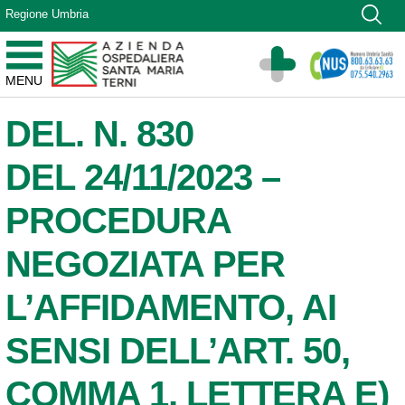
Vai ai contenuti
Regione Umbria
Vai al menu di navigazione
Vai al footer
Azienda Ospedaliera Santa Maria di Terni
MENU
Sito Istituzionale
DEL. N. 830
DEL 24/11/2023 –
PROCEDURA
NEGOZIATA PER
L’AFFIDAMENTO, AI
SENSI DELL’ART. 50,
COMMA 1, LETTERA E)