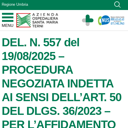
Vai ai contenuti
Regione Umbria
Vai al menu di navigazione
Vai al footer
Azienda Ospedaliera Santa Maria di Terni
MENU
Sito Istituzionale
DEL. N. 557 del
19/08/2025 –
PROCEDURA
NEGOZIATA INDETTA
AI SENSI DELL’ART. 50
DEL DLGS. 36/2023 –
PER L’AFFIDAMENTO