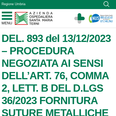
Vai ai contenuti
Regione Umbria
Vai al menu di navigazione
Vai al footer
Azienda Ospedaliera Santa Maria di Terni
MENU
Sito Istituzionale
DEL. 893 del 13/12/2023
– PROCEDURA
NEGOZIATA AI SENSI
DELL’ART. 76, COMMA
2, LETT. B DEL D.LGS
36/2023 FORNITURA
SUTURE METALLICHE