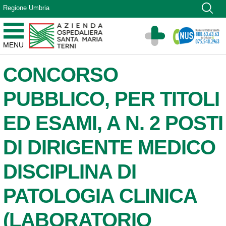
Vai ai contenuti
Regione Umbria
Vai al menu di navigazione
Vai al footer
Azienda Ospedaliera Santa Maria di Terni
MENU
Sito Istituzionale
CONCORSO
PUBBLICO, PER TITOLI
ED ESAMI, A N. 2 POSTI
DI DIRIGENTE MEDICO
DISCIPLINA DI
PATOLOGIA CLINICA
(LABORATORIO