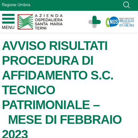
Vai ai contenuti
Regione Umbria
Vai al menu di navigazione
Vai al footer
Azienda Ospedaliera Santa Maria di Terni
MENU
Sito Istituzionale
AVVISO RISULTATI
PROCEDURA DI
AFFIDAMENTO S.C.
TECNICO
PATRIMONIALE –
MESE DI FEBBRAIO
2023