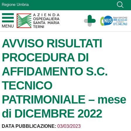
Vai ai contenuti
Regione Umbria
Vai al menu di navigazione
Vai al footer
Azienda Ospedaliera Santa Maria di Terni
MENU
Sito Istituzionale
AVVISO RISULTATI
PROCEDURA DI
AFFIDAMENTO S.C.
TECNICO
PATRIMONIALE – mese
di DICEMBRE 2022
DATA PUBBLICAZIONE:
03/03/2023