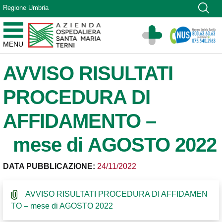
Vai ai contenuti
Regione Umbria
Vai al menu di navigazione
Vai al footer
Azienda Ospedaliera Santa Maria di Terni
MENU
Sito Istituzionale
AVVISO RISULTATI
PROCEDURA DI
AFFIDAMENTO –
mese di AGOSTO 2022
DATA PUBBLICAZIONE:
24/11/2022
AVVISO RISULTATI PROCEDURA DI AFFIDAMEN
TO – mese di AGOSTO 2022