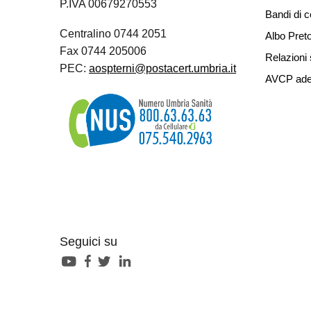
P.IVA 00679270553
Bandi di 
Centralino 0744 2051
Albo Preto
Fax 0744 205006
Relazioni 
PEC:
aospterni@postacert.umbria.it
AVCP ade
Seguici su