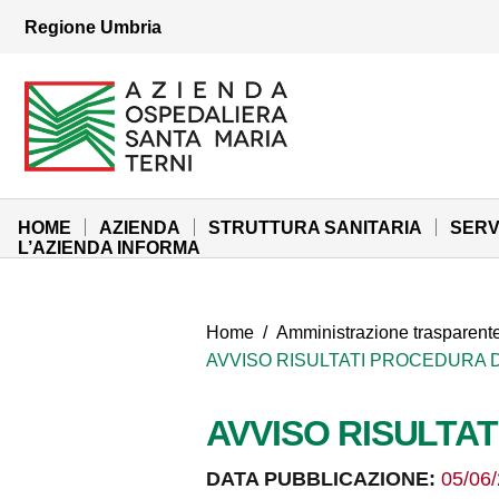
Vai ai contenuti
Regione Umbria
Vai al menu di navigazione
Vai al footer
Azienda Ospedaliera Santa Maria di Terni
Sito Istituzionale
HOME
AZIENDA
STRUTTURA SANITARIA
SERV
L’AZIENDA INFORMA
Home
/
Amministrazione trasparent
AVVISO RISULTATI PROCEDURA D
AVVISO RISULTAT
DATA PUBBLICAZIONE:
05/06