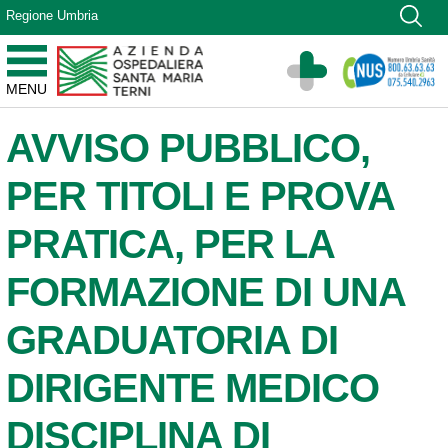
Vai ai contenuti
Regione Umbria
Vai al menu di navigazione
Vai al footer
Azienda Ospedaliera Santa Maria di Terni
MENU
Sito Istituzionale
AVVISO PUBBLICO,
PER TITOLI E PROVA
PRATICA, PER LA
FORMAZIONE DI UNA
GRADUATORIA DI
DIRIGENTE MEDICO
DISCIPLINA DI