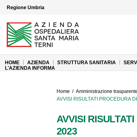
Vai ai contenuti
Regione Umbria
Vai al menu di navigazione
Vai al footer
Azienda Ospedaliera Santa Maria di Terni
Sito Istituzionale
HOME
AZIENDA
STRUTTURA SANITARIA
SERV
L’AZIENDA INFORMA
Home
/
Amministrazione trasparent
AVVISI RISULTATI PROCEDURA D
AVVISI RISULTAT
2023