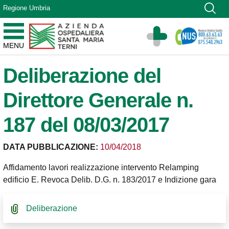
Vai ai contenuti
Regione Umbria
Vai al menu di navigazione
Vai al footer
Azienda Ospedaliera Santa Maria di Terni
MENU
Sito Istituzionale
Deliberazione del
Direttore Generale n.
187 del 08/03/2017
DATA PUBBLICAZIONE:
10/04/2018
Affidamento lavori realizzazione intervento Relamping
edificio E. Revoca Delib. D.G. n. 183/2017 e Indizione gara
Deliberazione