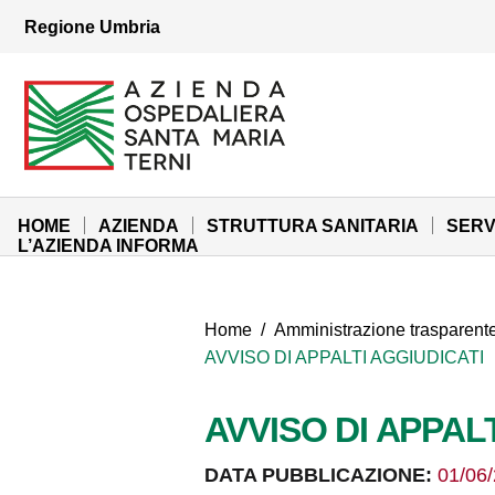
Vai ai contenuti
Regione Umbria
Vai al menu di navigazione
Vai al footer
Azienda Ospedaliera Santa Maria di Terni
Sito Istituzionale
HOME
AZIENDA
STRUTTURA SANITARIA
SERV
L’AZIENDA INFORMA
Home
/
Amministrazione trasparent
AVVISO DI APPALTI AGGIUDICATI
AVVISO DI APPAL
DATA PUBBLICAZIONE:
01/06