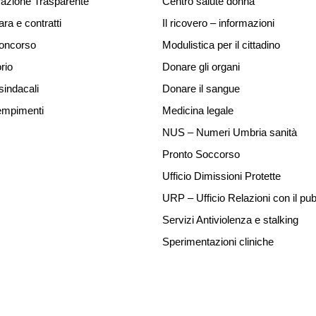
azione Trasparente
Centro salute donna
ara e contratti
Il ricovero – informazioni
concorso
Modulistica per il cittadino
rio
Donare gli organi
sindacali
Donare il sangue
mpimenti
Medicina legale
NUS – Numeri Umbria sanità
Pronto Soccorso
Ufficio Dimissioni Protette
URP – Ufficio Relazioni con il pub
Servizi Antiviolenza e stalking
Sperimentazioni cliniche