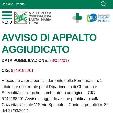
Vai ai contenuti
Regione Umbria
Vai al menu di navigazione
Vai al footer
Azienda Ospedaliera Santa Maria di Terni
MENU
Sito Istituzionale
AVVISO DI APPALTO
AGGIUDICATO
DATA PUBBLICAZIONE:
28/03/2017
CIG:
6749183201
Procedura aperta per l’affidamento della Fornitura di n. 1
Litotritore occorrente per il Dipartimento di Chirurgia e
Specialità chirurgiche – ambulatorio urologico – CIG
6749183201.Avviso di aggiudicazione pubblicato sulla
Gazzetta Ufficiale V Serie Speciale – Contratti pubblici n. 36
del 27/03/2017.