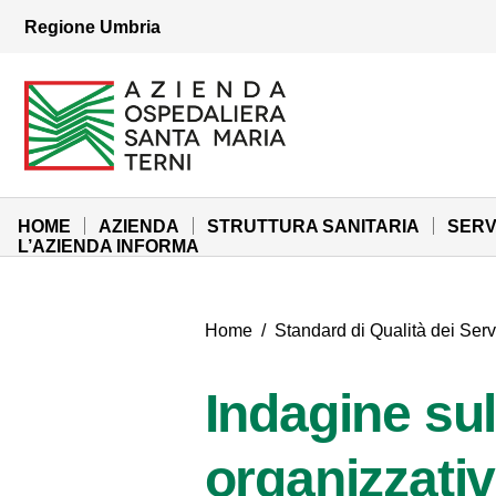
Vai ai contenuti
Regione Umbria
Vai al menu di navigazione
Vai al footer
Azienda Ospedaliera Santa Maria di Terni
Sito Istituzionale
HOME
AZIENDA
STRUTTURA SANITARIA
SERV
L’AZIENDA INFORMA
Home
/
Standard di Qualità dei Serv
Indagine sul
organizzati