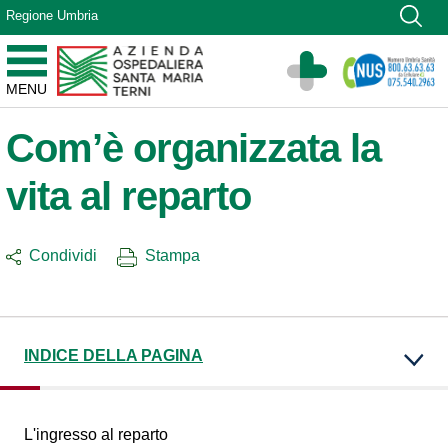
Vai ai contenuti
Regione Umbria
Vai al menu di navigazione
Vai al footer
Azienda Ospedaliera Santa Maria di Terni
MENU
Sito Istituzionale
Com’è organizzata la
vita al reparto
Condividi
Stampa
INDICE DELLA PAGINA
L'ingresso al reparto