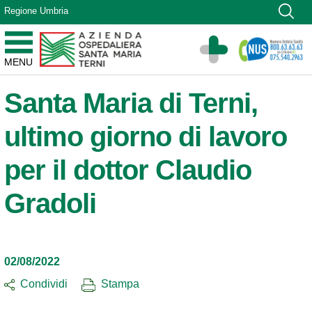
Vai ai contenuti
Regione Umbria
Vai al menu di navigazione
Vai al footer
Azienda Ospedaliera Santa Maria di Terni
MENU
Sito Istituzionale
Santa Maria di Terni,
ultimo giorno di lavoro
per il dottor Claudio
Gradoli
02/08/2022
Condividi
Stampa